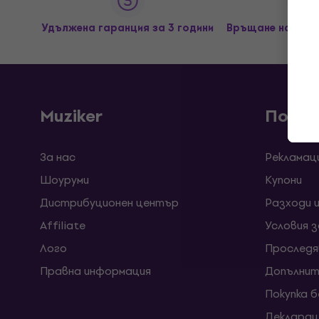
Удължена гаранция за 3 години
Връщане на сток
Muziker
Покуп
За нас
Рекламац
Шоуруми
Kупони
Дистрибуционен център
Разходи 
Affiliate
Условия 
Лого
Проследя
Правна информация
Допълнит
Покупка 
Декларац