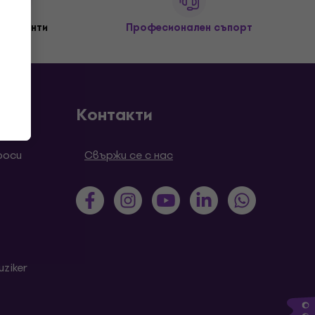
+ клиенти
Професионален съпорт
Контакти
роси
Свържи се с нас
ziker