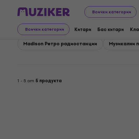
Madison
Аудио
Домашно аудио
Madison Музикал
Всички категории
Madison Музикални пл
Китари
Бас китари
Кла
Всички категории
Madison Ретро радиостанции
Музикални п
1 - 5 от
5 продукта