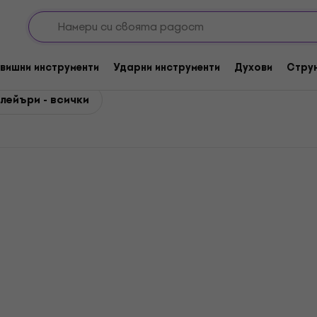
ни плейъри
ейъри
вишни инструменти
Ударни инструменти
Духови
Стру
лейъри - всички