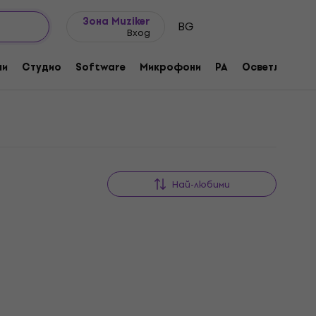
Идеи за подарък
FAQ
Muziker Блог
Зона Muziker
BG
Вход
ни
Студио
Software
Микрофони
PA
Осветление
Най-любими