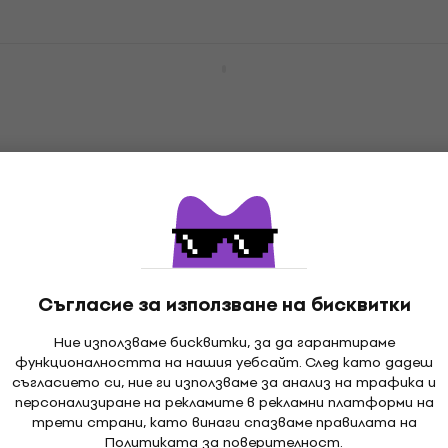
Madison Freesound-VR40B Black Ретро
радио
Ретро радио
4,9
/5
35,80 €
70,02 лв
На път
Madison MAD VR60 Ретро радио
Ретро радио
5
/5
66,10 €
Съгласие за използване на бисквитки
129,28 лв
На склад при доставчика
Ние използваме бисквитки, за да гарантираме
функционалността на нашия уебсайт. След като дадеш
съгласието си, ние ги използваме за анализ на трафика и
персонализиране на рекламите в рекламни платформи на
трети страни, като винаги спазваме правилата на
Политиката за поверителност
.