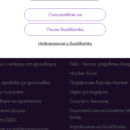
и до 30 дни
Безплатна доставка
от 179 €
3M
Съгласявам се
Пълни бисквитки
Информация и бисквитки
ка
Полезни линкове
ии и откази от договора
FAQ - Често задавани въп
Muziker Блог
и срокове за доставка
Подаръчен ваучер Muziker
за плащане
Идеи за подарък
ване на пратката
Списък с желания
елни услуги
Система лоялни клиенти Mu
Smile
без ДДС
Управление на бисквитки
ия за поверителност