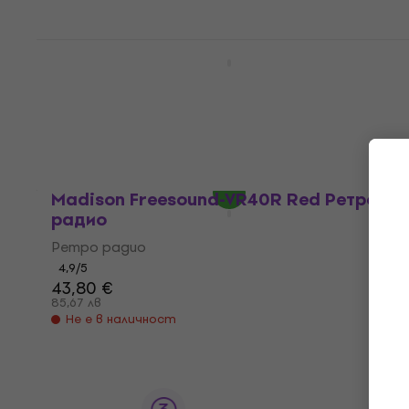
Madison Freesound-VR40BLU Blue Ретро
радио
Ретро радио
4,9
/5
43,50 €
85,08 лв
В наличност
Madison Freesound-VR40R Red Ретро
радио
Ретро радио
4,9
/5
43,80 €
85,67 лв
Не е в наличност