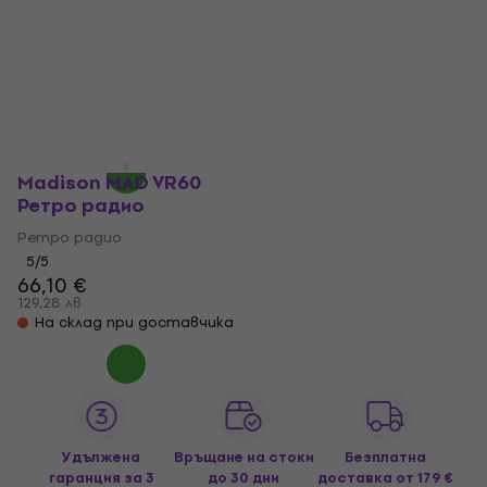
радио
радио
Ретро радио
Ретро радио
5
/5
4,9
/5
49,50 €
44,50 €
96,81 лв
87,03 лв
На път
Не е в наличност
Madison MAD VR60
Ретро радио
Ретро радио
5
/5
66,10 €
129,28 лв
На склад при доставчика
Удължена
Връщане на стоки
Безплатна
гаранция за 3
до 30 дни
доставка
от 179 €