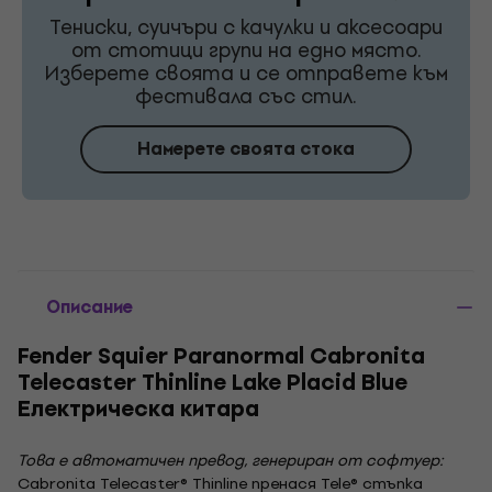
Тениски, суичъри с качулки и аксесоари
от стотици групи на едно място.
Изберете своята и се отправете към
фестивала със стил.
Намерете своята стока
Описание
Fender Squier Paranormal Cabronita
Telecaster Thinline Lake Placid Blue
Електрическа китара
Това е автоматичен превод, генериран от софтуер:
Cabronita Telecaster® Thinline пренася Tele® стъпка