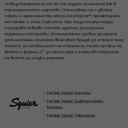
отвъд корените му от 50-те години на миналия век в
паранормалното царство. Отличаващ се с двойни
пикапи с една намотка alnico Jazzmaster®, проектирани
от Fender, и стил Cabronita Tele, този полукух модел
осигурява гъвкави тонове, идеални за различни
музикални настройки. Допълнителни удобни за играча
допълнителни описания включват бридж за струна през
тялото за стабилност на струните, тънък профил на
врата с форма „C“ за лесна игра и гланцово покритие
на врата за гладко усещане.
Fender Squier Китари
Fender Squier Електрически
китари
Fender Squier Telecaster