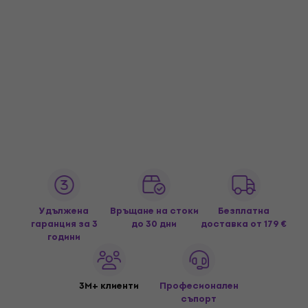
Удължена
Връщане на стоки
Безплатна
гаранция за 3
до 30 дни
доставка
от 179 €
години
3M+ клиенти
Професионален
съпорт