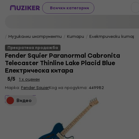
Всички категории
Музикални инструменти
Китари
Електрически китари
Прекратена продажба
Fender Squier Paranormal Cabronita
Telecaster Thinline Lake Placid Blue
Електрическа китара
5
/5
1 x оценен
Марка:
Fender Squier
Код на продукта:
449982
Прекратена продажба
Видео