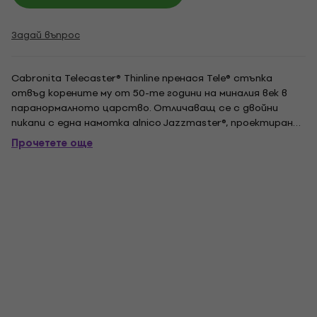
Задай въпрос
Cabronita Telecaster® Thinline пренася Tele® стъпка
отвъд корените му от 50-те години на миналия век в
паранормалното царство. Отличаващ се с двойни
пикапи с една намотка alnico Jazzmaster®, проектирани
от Fender, и стил Cabronita Tele, този полукух модел
Прочетете още
осигурява гъвкави тонове, идеални за различни
музикални настройки. Допълнителни удобни за...