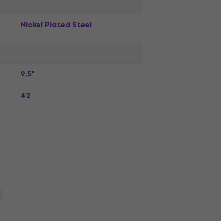
Nickel Plated Steel
9,5"
42