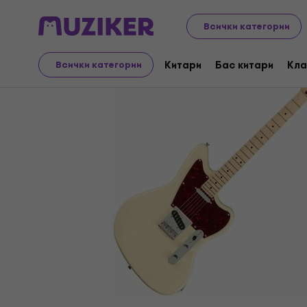
Музикални инструменти
Китари
Електрически к
Всички категории
Китари
Бас китари
Кла
Всички категории
Прекратена продажба
Видео