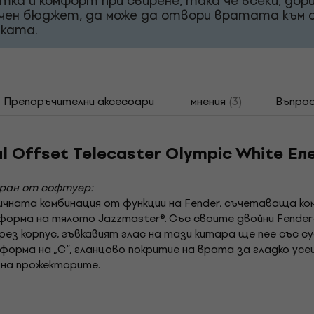
тка и комфорт при свирене, така че всеки, дори
чен бюджет, да може да отвори вратата към
иката.
Препоръчителни аксесоари
мнения
(3)
Въпрос
al Offset Telecaster Olympic White Е
иран от софтуер:
пичната комбинация от функции на Fender, съчетаваща к
рма на тялото Jazzmaster®. Със своите двойни Fender-D
рез корпус, гъвкавият глас на тази китара ще пее със с
орма на „C“, гланцово покритие на врата за гладко усе
 на прожекторите.