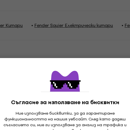
ier Китари
Fender Squier Електрически китари
Fe
ции
normal Offset
Съгласие за използване на бисквитки
caster
Ние използваме бисквитки, за да гарантираме
функционалността на нашия уебсайт. След като дадеш
съгласието си, ние ги използваме за анализ на трафика и