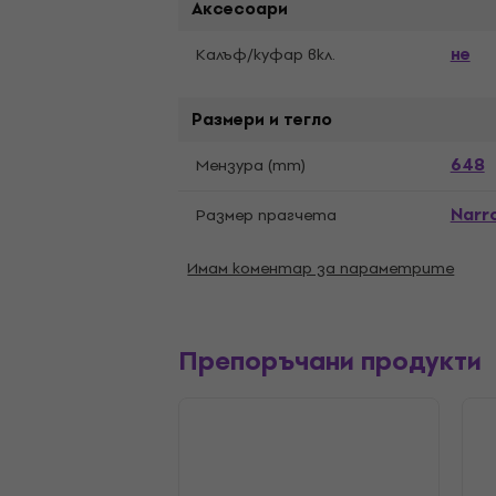
Аксесоари
не
Калъф/kуфар вкл.
Размери и тегло
648
Мензура (mm)
Narro
Pазмер прагчета
Имам коментар за параметрите
Препоръчани продукти