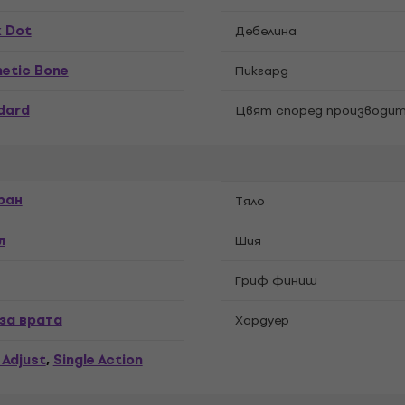
k Dot
Дебелина
hetic Bone
Пикгард
dard
Цвят според производит
ран
Tяло
л
Шия
Гриф финиш
 за врата
Хардуер
 Adjust
Single Action
,