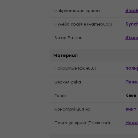
Blac
Инкрустация грифа
Synt
Нулево прагче (материал)
Stan
Strap Button
Материал
поли
Покритие (финиш)
Пепе
Верхня дека
Гриф
Kлен
винт
Конструкция на
Head
Прът за гриф (Truss rod)