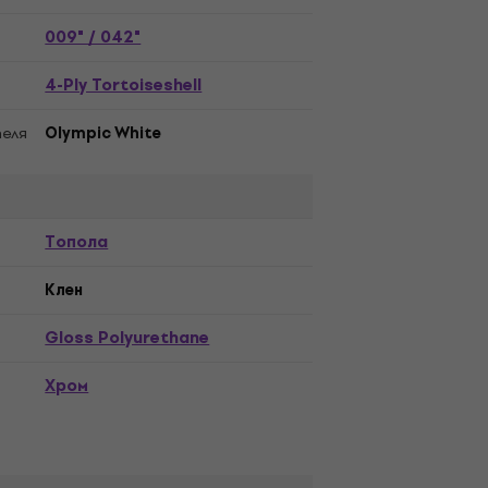
009" / 042"
4-Ply Tortoiseshell
еля
Olympic White
Топола
Kлен
Gloss Polyurethane
Хром