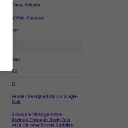
Tone
Volume
,
3 Way, Pickups
да
a
Бял
22
C
Fender Designed Alnico Single-
Coil
3-Saddle Vintage-Style
Strings-Through-Body Tele
with Chrome Barrel Saddles