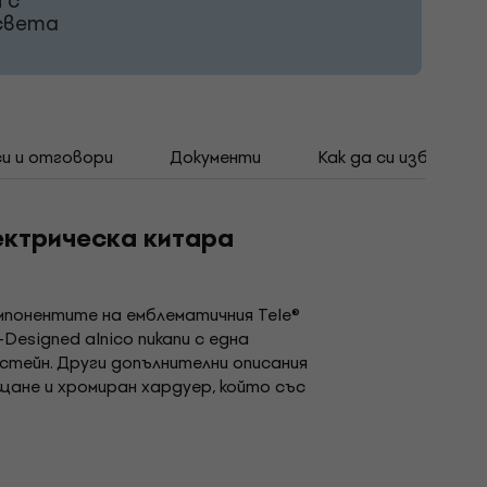
 с
 света
и и отговори
Документи
Как да си избереш 
лектрическа китара
омпонентите на емблематичния Tele®
esigned alnico пикапи с една
устейн. Други допълнителни описания
щане и хромиран хардуер, който със