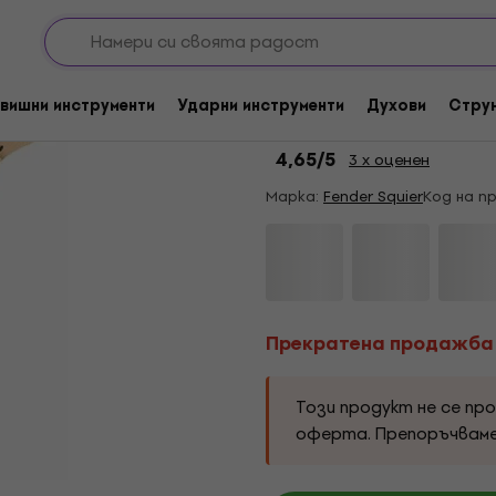
итари
Jazzmaster
Прекратена продажба
Fender Squier Paran
вишни инструменти
Ударни инструменти
Духови
Стру
White Електрическа
4,65
/5
3 x оценен
Марка:
Fender Squier
Код на п
Прекратена продажба
Този продукт не се пр
оферта. Препоръчвам