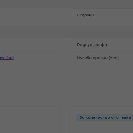
Струни
Pадиус грифа
w Tall
Нулево прагче (mm)
За количество отстъпка