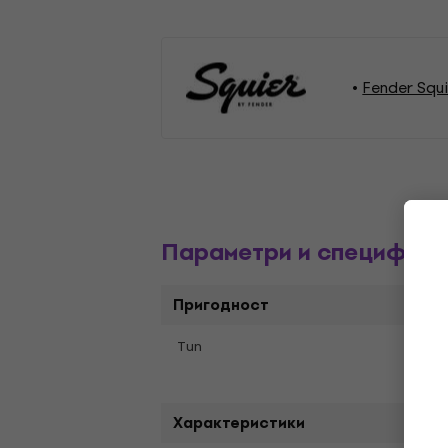
Fender Squ
Параметри и специфика
Пригодност
Para
Tип
Tele
Характеристики