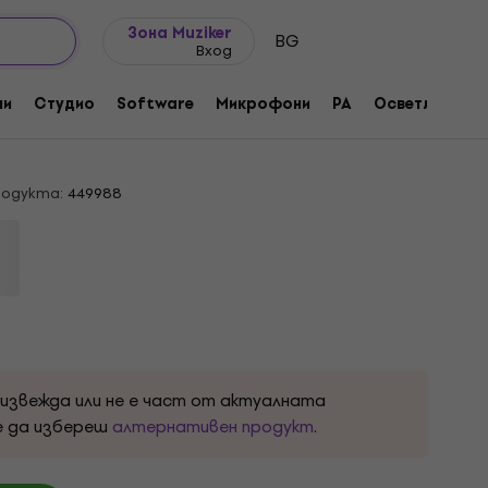
Идеи за подарък
FAQ
Muziker Блог
Зона Muziker
BG
Вход
ormal Offset Telecaster Olympic
ни
Студио
Software
Микрофони
PA
Осветление
 китара
родукта:
449988
оизвежда или не е част от актуалната
е да избереш
алтернативен продукт
.