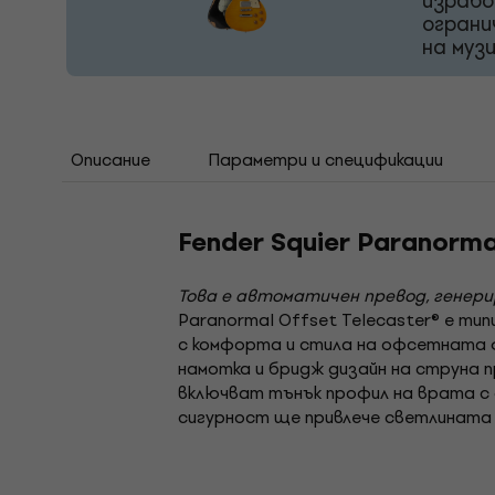
израбо
ограни
на муз
Описание
Параметри и спецификации
Fender Squier Paranorm
Това е автоматичен превод, генер
Paranormal Offset Telecaster® е ти
с комфорта и стила на офсетната фо
намотка и бридж дизайн на струна п
включват тънък профил на врата с ф
сигурност ще привлече светлината