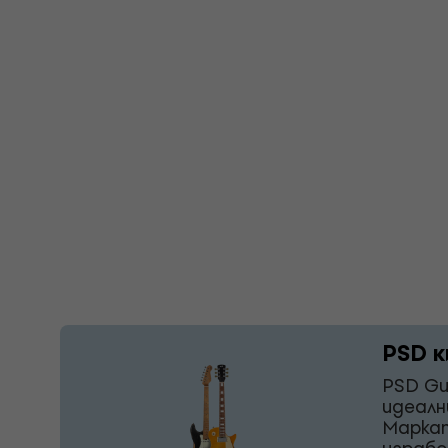
PSD к
PSD Gu
идеалн
Маркат