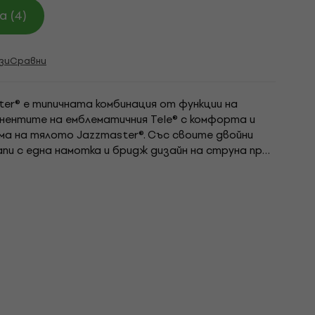
 (4)
зи
Сравни
ter® е типичната комбинация от функции на
нентите на емблематичния Tele® с комфорта и
а на тялото Jazzmaster®. Със своите двойни
капи с една намотка и бридж дизайн на струна през
тази китара ще пее със сустейн. Други...