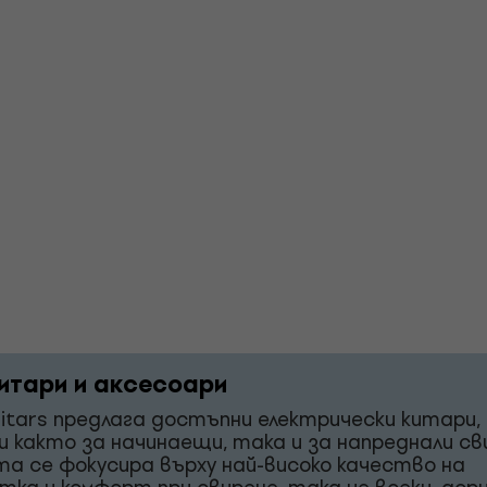
итари и аксесоари
itars предлага достъпни електрически китари,
и както за начинаещи, така и за напреднали св
а се фокусира върху най-високо качество на