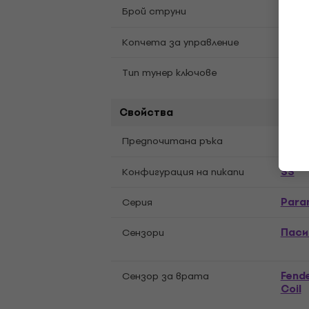
6
Брой струни
Knurl
Копчета за управление
Vinta
Тип тунер ключове
Свойства
Дясн
Предпочитана ръка
SS
Конфигурация на пикапи
Para
Cерия
Паси
Сензори
Fende
Cензор за врата
Coil