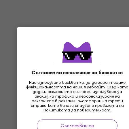
Съгласие за използване на бисквитки
Ние използваме бисквитки, за да гарантираме
функционалността на нашия уебсайт. След като
дадеш съгласието си, ние ги използваме за
анализ на трафика и персонализиране на
рекламите в рекламни платформи на трети
страни, като винаги спазваме правилата на
Политиката за поверителност
.
Съгласявам се