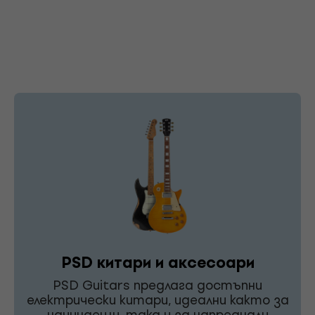
PSD китари и аксесоари
PSD Guitars предлага достъпни
електрически китари, идеални както за
начинаещи, така и за напреднали