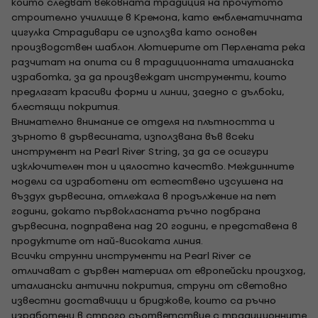
които следват вековната традиция на прочутото
строително училище в Кремона, като емблематичната
цигулка Страдивари се използва като основен
производствен шаблон. Лютиерите от Перлената река
разчитат на опита си в традиционната италианска
изработка, за да произвеждат инструменти, които
предлагат красиви форми и линии, заедно с дълбоки,
блестящи покрития.
Внимателно внимание се отделя на плътността и
зърното в дървесината, използвана във всеки
инструмент на Pearl River String, за да се осигури
изключителен тон и цялостно качество. Междинните
модели са изработени от естествено изсушена на
въздух дървесина, отлежала в продължение на пет
години, докато първокласната ръчно подбрана
дървесина, подправена над 20 години, е представена в
продуктите от най-високата линия.
Всички струнни инструменти на Pearl River се
отличават с дървен материал от европейски произход,
италиански антични покрития, струни от световно
известни доставчици и бриджове, които са ръчно
изработени в строго съответствие с традиционните