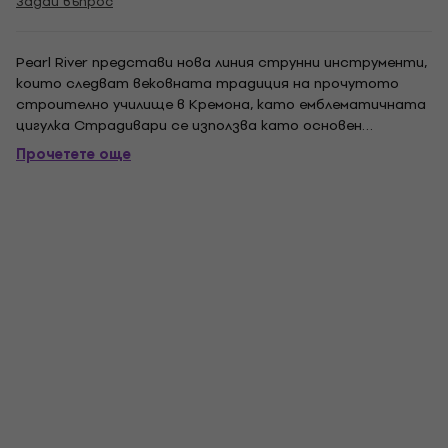
Задай въпрос
Pearl River представи нова линия струнни инструменти,
които следват вековната традиция на прочутото
строително училище в Кремона, като емблематичната
цигулка Страдивари се използва като основен
производствен шаблон. Лютиерите от Перлената река
Прочетете още
разчитат на опита си в традиционната италианска
изработка, за да произвеждат инструменти, които...