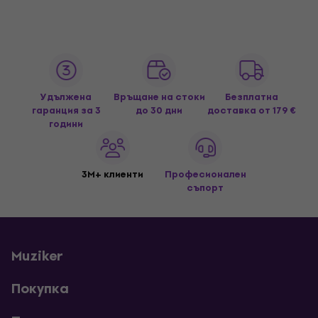
Удължена
Връщане на стоки
Безплатна
гаранция за 3
до 30 дни
доставка
от 179 €
години
3M+ клиенти
Професионален
съпорт
Muziker
Покупка