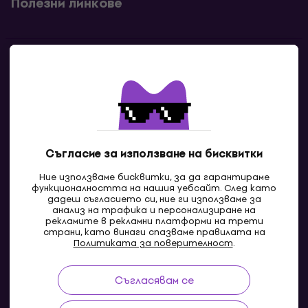
Полезни линкове
Контакти
Свържи се с нас
Съгласие за използване на бисквитки
Ние използваме бисквитки, за да гарантираме
функционалността на нашия уебсайт. След като
дадеш съгласието си, ние ги използваме за
анализ на трафика и персонализиране на
рекламите в рекламни платформи на трети
страни, като винаги спазваме правилата на
BG
Политиката за поверителност
.
Съгласявам се
Pazaruvaj - Надежден помощник за покупки