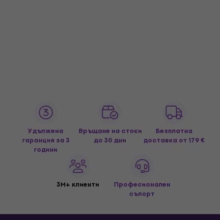
Удължена
Връщане на стоки
Безплатна
гаранция за 3
до 30 дни
доставка
от 179 €
години
3M+ клиенти
Професионален
съпорт