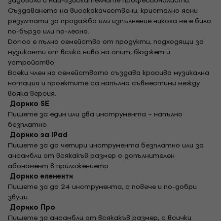
задоволи и най-взискателните професионалисти.
Създаването на висококачествени, кристално ясни
резултати за продажба или изпълнение никога не е било
по-бързо или по-лесно.
Dorico е пълно семейство от продукти, подходящи за
музиканти от всяко ниво на опит, бюджет и
устройство.
Всеки член на семейството създава красива музикална
нотация и проектите са напълно съвместими между
всяка версия.
Дорико SE
Пишете за един или два инструмента – напълно
безплатно
Дорико за iPad
Пишете за до четири инструмента безплатно или за
ансамбли от всякакъв размер с допълнителен
абонамент в приложението
Дорико елементи
Пишете за до 24 инструмента, с повече и по-добри
звуци.
Дорико Про
Пишете за ансамбли от всякакъв размер, с всички