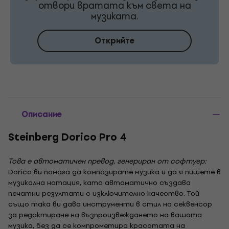
отвори вратата към света на
музиката.
Открийте
Описание
Steinberg Dorico Pro 4
Това е автоматичен превод, генериран от софтуер:
Dorico ви помага да композирате музика и да я пишете в
музикална нотация, като автоматично създава
печатни резултати с изключително качество. Той
също така ви дава инструменти в стил на секвенсор
за редактиране на възпроизвеждането на вашата
музика, без да се компрометира красотата на