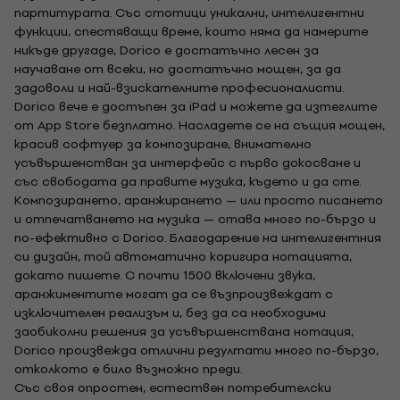
партитурата. Със стотици уникални, интелигентни
функции, спестяващи време, които няма да намерите
никъде другаде, Dorico е достатъчно лесен за
научаване от всеки, но достатъчно мощен, за да
задоволи и най-взискателните професионалисти.
Dorico вече е достъпен за iPad и можете да изтеглите
от App Store безплатно. Насладете се на същия мощен,
красив софтуер за композиране, внимателно
усъвършенстван за интерфейс с първо докосване и
със свободата да правите музика, където и да сте.
Композирането, аранжирането — или просто писането
и отпечатването на музика — става много по-бързо и
по-ефективно с Dorico. Благодарение на интелигентния
си дизайн, той автоматично коригира нотацията,
докато пишете. С почти 1500 включени звука,
аранжиментите могат да се възпроизвеждат с
изключителен реализъм и, без да са необходими
заобиколни решения за усъвършенствана нотация,
Dorico произвежда отлични резултати много по-бързо,
отколкото е било възможно преди.
Със своя опростен, естествен потребителски