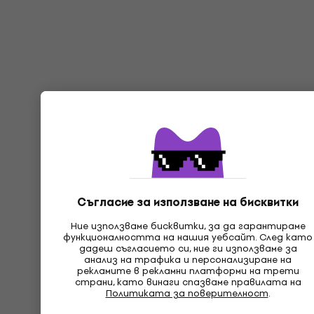
Съгласие за използване на бисквитки
Ние използваме бисквитки, за да гарантираме
функционалността на нашия уебсайт. След като
дадеш съгласието си, ние ги използваме за
анализ на трафика и персонализиране на
рекламите в рекламни платформи на трети
страни, като винаги спазваме правилата на
Политиката за поверителност
.