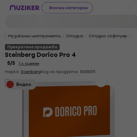
Всички категории
Музикални инструменти
Студио
Студио софтуер
Sc
Прекратена продажба
Steinberg Dorico Pro 4
5
/5
1 x оценен
Марка:
Steinberg
Код на продукта:
1005011
Прекратена продажба
Видео