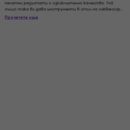
печатни резултати с изключително качество. Той
също така ви дава инструменти в стил на секвенсор
за редактиране на възпроизвеждането на вашата
Прочетете още
музика, без да се компрометира красотата на
партитурата. Със стотици уникални, интелигентни
функции,...