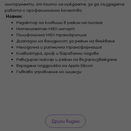
инструменти, от които се нуждаете, за да създадете
работа с професионално качество.
Новини:
Редактор на клавиши в режим на писане
Интелигентен MIDI импорт
Полифонична MIDI транскрипция
Диапазон на валидност за режим на вмъкване
Мелодична и ритмична трансформация
Клавиатура, гриф и барабанни падове
Ревизиран миксер и режим на възпроизвеждане
Вградена поддръжка на Apple Silicon
Гъвкаво управление на лицензи
Други видеа