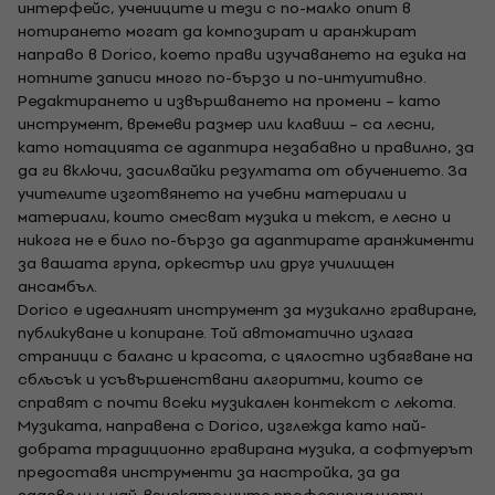
интерфейс, учениците и тези с по-малко опит в
нотирането могат да композират и аранжират
направо в Dorico, което прави изучаването на езика на
нотните записи много по-бързо и по-интуитивно.
Редактирането и извършването на промени – като
инструмент, времеви размер или клавиш – са лесни,
като нотацията се адаптира незабавно и правилно, за
да ги включи, засилвайки резултата от обучението. За
учителите изготвянето на учебни материали и
материали, които смесват музика и текст, е лесно и
никога не е било по-бързо да адаптирате аранжименти
за вашата група, оркестър или друг училищен
ансамбъл.
Dorico е идеалният инструмент за музикално гравиране,
публикуване и копиране. Той автоматично излага
страници с баланс и красота, с цялостно избягване на
сблъсък и усъвършенствани алгоритми, които се
справят с почти всеки музикален контекст с лекота.
Музиката, направена с Dorico, изглежда като най-
добрата традиционно гравирана музика, а софтуерът
предоставя инструменти за настройка, за да