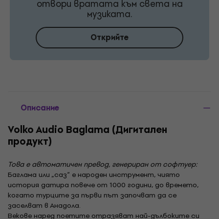
отвори вратата към света на
музиката.
Открийте
Описание
Volko Audio Baglama (Дигитален
продукт)
Това е автоматичен превод, генериран от софтуер:
Баглама или „саз“ е народен инструмент, чиято
история датира повече от 1000 години, до времето,
когато турците за първи път започват да се
заселват в Анадола.
Векове наред поетите отразяват най-дълбоките си