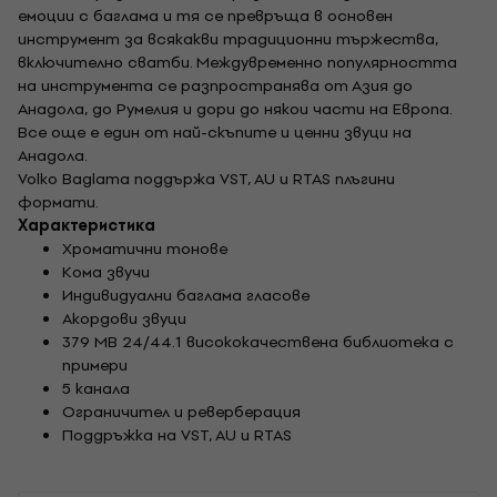
емоции с баглама и тя се превръща в основен
инструмент за всякакви традиционни тържества,
включително сватби. Междувременно популярността
на инструмента се разпространява от Азия до
Анадола, до Румелия и дори до някои части на Европа.
Все още е един от най-скъпите и ценни звуци на
Анадола.
Volko Baglama поддържа VST, AU и RTAS плъгини
формати.
Характеристика
Хроматични тонове
Кома звучи
Индивидуални баглама гласове
Акордови звуци
379 MB 24/44.1 висококачествена библиотека с
примери
5 канала
Ограничител и реверберация
Поддръжка на VST, AU и RTAS