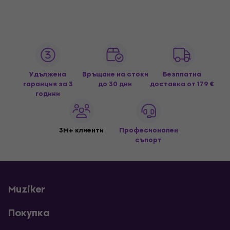
Удължена
Връщане на стоки
Безплатна
гаранция за 3
до 30 дни
доставка
от 179 €
години
3M+ клиенти
Професионален
съпорт
Muziker
Покупка