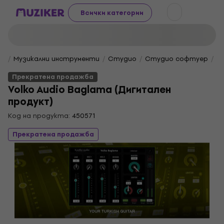
Всички категории
Музикални инструменти
Студио
Студио софтуер
V
Прекратена продажба
Volko Audio Baglama (Дигитален
продукт)
Код на продукта:
450571
Прекратена продажба