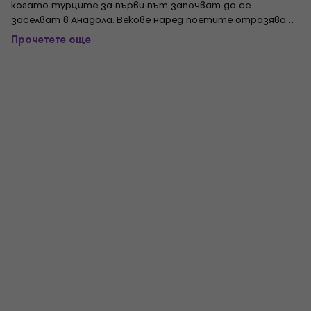
когато турците за първи път започват да се
заселват в Анадола. Векове наред поетите отразяват
най-дълбоките си емоции с баглама и тя се превръща в
Прочетете още
основен инструмент за всякакви традиционни
тържества, включително сватби. Междувременно
популярността на...