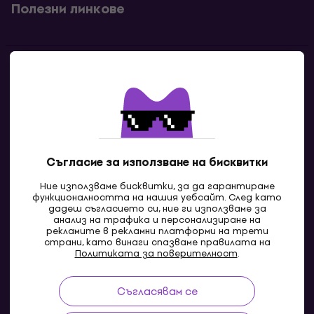
Полезни линкове
Контакти
Свържи се с нас
Съгласие за използване на бисквитки
Ние използваме бисквитки, за да гарантираме
функционалността на нашия уебсайт. След като
дадеш съгласието си, ние ги използваме за
анализ на трафика и персонализиране на
рекламите в рекламни платформи на трети
страни, като винаги спазваме правилата на
BG
Политиката за поверителност
.
Съгласявам се